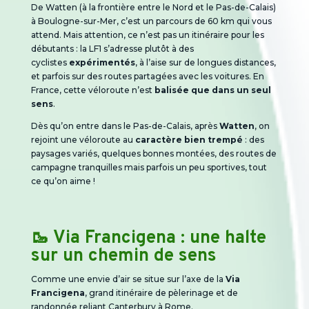
De Watten (à la frontière entre le Nord et le Pas-de-Calais)
à Boulogne-sur-Mer, c’est un parcours de 60 km qui vous
attend. Mais attention, ce n’est pas un itinéraire pour les
débutants : la LF1 s’adresse plutôt à des
cyclistes
expérimentés
, à l’aise sur de longues distances,
et parfois sur des routes partagées avec les voitures. En
France, cette véloroute n’est
balisée que dans un seul
sens
.
Dès qu’on entre dans le Pas-de-Calais, après
Watten
, on
rejoint une véloroute au
caractère bien trempé
: des
paysages variés, quelques bonnes montées, des routes de
campagne tranquilles mais parfois un peu sportives, tout
ce qu’on aime !
🥾 Via Francigena : une halte
sur un chemin de sens
Comme une envie d’air
se situe sur l’axe de la
Via
Francigena
, grand itinéraire de pèlerinage et de
randonnée reliant Canterbury à Rome.