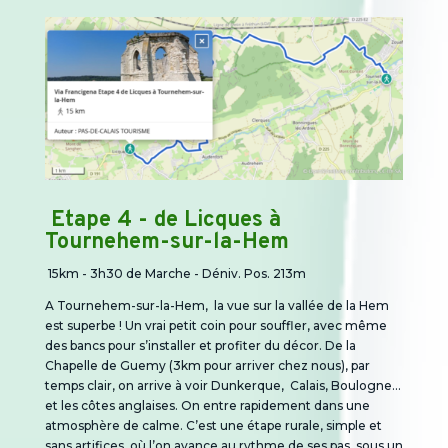
Etape 4 - de Licques à
Tournehem-sur-la-Hem
15km - 3h30 de Marche -
Déniv. Pos. 213m
A Tournehem-sur-la-Hem,
la vue sur la vallée de la Hem
est superbe ! Un vrai petit coin pour souffler, avec même
des bancs pour s’installer et profiter du décor. De la
Chapelle de Guemy (3km pour arriver chez nous), par
temps clair, on arrive à voir Dunkerque, Calais, Boulogne...
et les côtes anglaises. O
n entre rapidement dans une
atmosphère de calme.
C’est une étape rurale, simple et
sans artifices, où l’on avance au rythme de ses pas, sous un