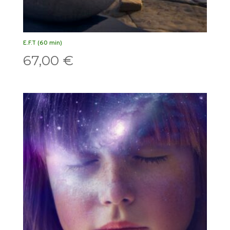
E.F.T (60 min)
67,00
€