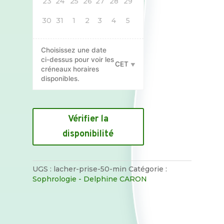
23
24
25
26
27
28
29
30
31
1
2
3
4
5
Choisissez une date
ci-dessus pour voir les
CET
créneaux horaires
disponibles.
quantité
de
Vérifier la
Se
disponibilité
déconnecter,
lâcher
prise
(50
UGS :
lacher-prise-50-min
Catégorie :
min)
Sophrologie - Delphine CARON