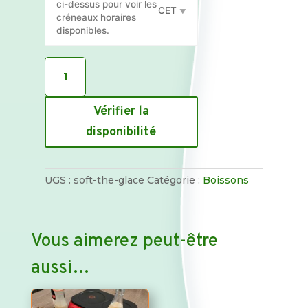
ci-dessus pour voir les
CET
créneaux horaires
disponibles.
quantité
de
Soft
-
Vérifier la
Pichet
disponibilité
de
Thé
Glacé
Maison
UGS :
soft-the-glace
Catégorie :
Boissons
Vous aimerez peut-être
aussi…