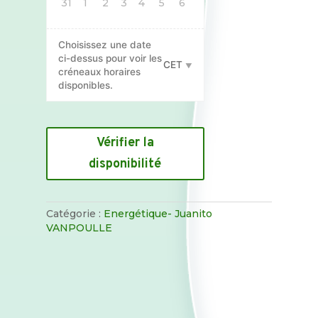
31
1
2
3
4
5
6
Choisissez une date
ci-dessus pour voir les
CET
créneaux horaires
disponibles.
quantité
de
Vérifier la
Soin
disponibilité
Lahochi
+
soin
Énergétique
Catégorie :
Energétique- Juanito
(45
VANPOULLE
min)